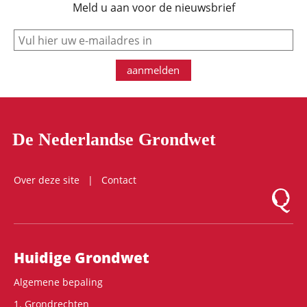
Meld u aan voor de nieuwsbrief
e-mail
aanmelden
De Nederlandse Grondwet
Over deze site
Contact
Logo Mon
Hoofdnavigatie
Huidige Grondwet
Algemene bepaling
1. Grondrechten