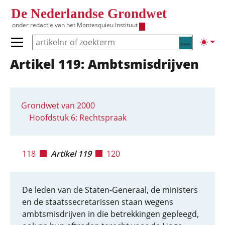
Overslaan en naar de inhoud gaan
De Nederlandse Grondwet
onder redactie van het
Montesquieu Instituut
Zoeken
Lichte
Primair menu tonen/verbergen
Artikel 119: Ambtsmisdrijven
Hoofdnavigatie
Grondwet van 2000
Hoofdstuk 6: Rechtspraak
118
Artikel 119
120
De leden van de Staten-Generaal, de ministers
en de staatssecretarissen staan wegens
ambtsmisdrijven in die betrekkingen gepleegd,