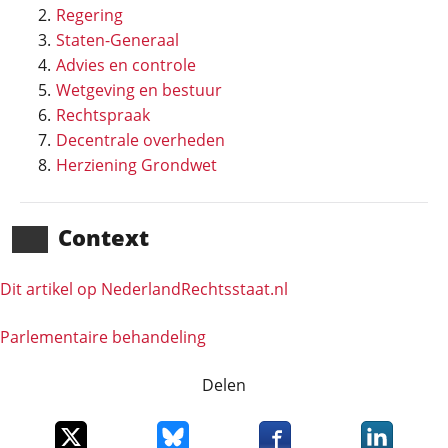
Regering
Staten-Generaal
Advies en controle
Wetgeving en bestuur
Rechtspraak
Decentrale overheden
Herziening Grondwet
Context
Dit artikel op NederlandRechts­staat.nl
Parlementaire behandeling
Delen
Deel dit item op X
Deel dit item op Bluesky
Deel dit item op Faceboo
Deel dit it