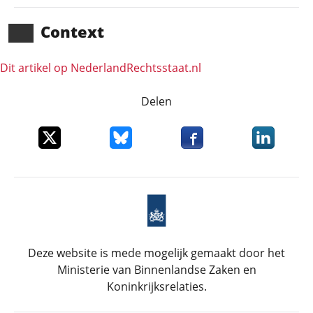
Context
Dit artikel op NederlandRechts­staat.nl
Delen
Deel dit item op X
Deel dit item op Bluesky
Deel dit item op Faceboo
Deel dit it
Deze website is mede mogelijk gemaakt door het
Ministerie van Binnenlandse Zaken en
Koninkrijksrelaties.