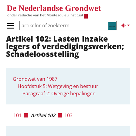
Overslaan en naar de inhoud gaan
De Nederlandse Grondwet
onder redactie van het
Montesquieu Instituut
Zoeken
Lichte
Primair menu tonen/verbergen
Artikel 102: Lasten inzake
Hoofdnavigatie
legers of verdedigingswerken;
Schadeloosstelling
Grondwet van 1987
Hoofdstuk 5: Wetgeving en bestuur
Paragraaf 2: Overige bepalingen
101
Artikel 102
103