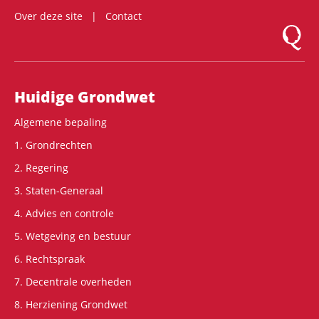
Over deze site
Contact
Logo Mon
Hoofdnavigatie
Huidige Grondwet
Algemene bepaling
1. Grondrechten
2. Regering
3. Staten-Generaal
4. Advies en controle
5. Wetgeving en bestuur
6. Rechtspraak
7. Decentrale overheden
8. Herziening Grondwet