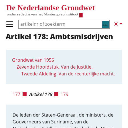
Overslaan en naar de inhoud gaan
De Nederlandse Grondwet
onder redactie van het
Montesquieu Instituut
Zoeken
Lichte
Primair menu tonen/verbergen
Artikel 178: Ambtsmisdrijven
Hoofdnavigatie
Grondwet van 1956
Zevende Hoofdstuk. Van de Justitie.
Tweede Afdeling. Van de rechterlijke macht.
177
Artikel 178
179
De leden der Staten-Generaal, de ministers, de
Gouverneurs van Suriname, van de