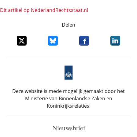
Dit artikel op NederlandRechts­staat.nl
Delen
Deel dit item op X
Deel dit item op Bluesky
Deel dit item op Faceboo
Deel dit it
Deze website is mede mogelijk gemaakt door het
Ministerie van Binnenlandse Zaken en
Koninkrijksrelaties.
Nieuwsbrief