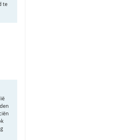
 te
ië
 den
ciën
ok
ng