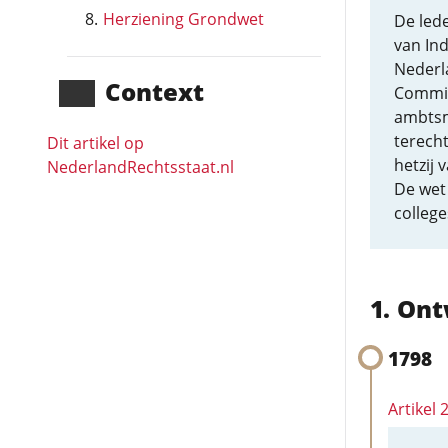
Herziening Grondwet
De led
van In
Nederla
Context
Commis
ambtsmi
terecht
Dit artikel op
hetzij
NederlandRechts­staat.nl
De wet
colleg
Ont
1798
Artikel