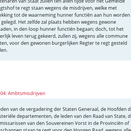
enaren van Staat zullen ten allen tijde voor het Gemelde
gtshof te regt staan wegens de misdrijven, welke met
ekking tot de waarneming hunner functiën aan hun worden 
e gelegd. Het zelfde zal plaats hebben wegens gewone
aden, in den loop hunner functiën begaan; doch, tot het
erlijk leven terug gekeerd, zullen zij, wegens alle commune
cten, voor den gewonen burgerlijken Regter te regt gesteld
en.
 104: Ambtsmisdrijven
eden van de vergadering der Staten Generaal, de Hoofden d
steriële departementen, de leden van den Raad van State, d
issarissen van den Souvereinen Vorst in de Provinciën of
schappen staan te regt voor den Hoogen Raad, wegens alle