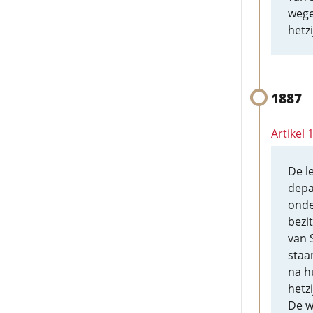
wege
hetz
1887
Artikel
De l
depa
onde
bezi
van 
staa
na h
hetz
De w