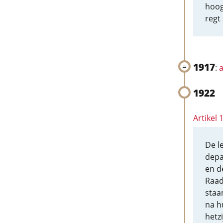
hoog
regt
1917
:
a
1922
Artikel
De l
depa
en d
Raad
staa
na h
hetz