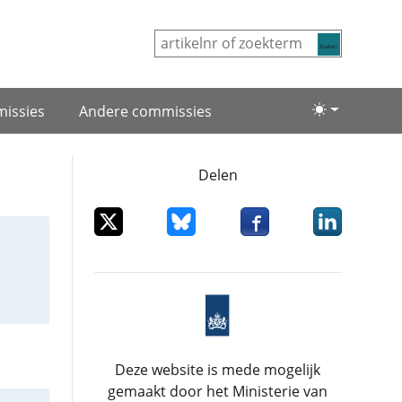
Zoeken
issies
Andere commissies
Lichte/donke
Delen
Deel dit item op X
Deel dit item op Bluesky
Deel dit item op Facebo
Deel dit item
Deze website is mede mogelijk
gemaakt door het Ministerie van