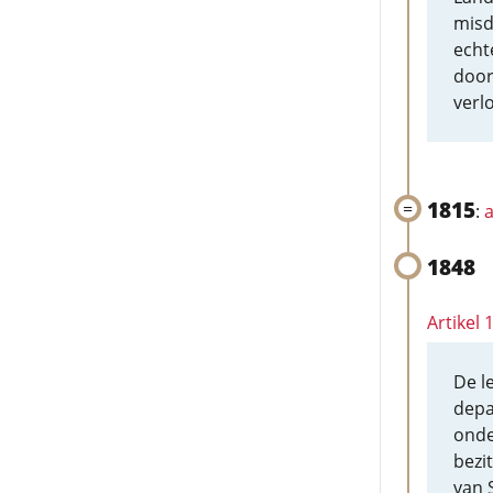
misd
echt
door
verlo
1815
:
a
1848
Artikel
De l
depa
onde
bezi
van 