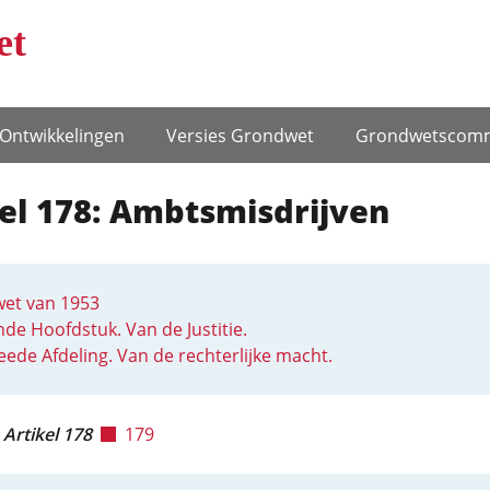
et
Ontwikke­lingen
Versies Grondwet
Grondwets­comm
el 178: Ambtsmisdrijven
et van 1953
de Hoofdstuk. Van de Justitie.
ede Afdeling. Van de rechterlijke macht.
Artikel 178
179