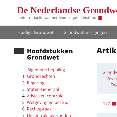
Overslaan en naar de inhoud gaan
De Nederlandse Grondw
onder redactie van het
Montesquieu Instituut
Hoofdnavigatie
Huidige Grondwet
Grondwets­wijzigingen
Artik
Hoofd­stukken
Grondwet
Algemene bepaling
Grondw
Grondrechten
Zeven
Regering
Twe
Staten-Generaal
Advies en controle
Wetgeving en bestuur
177
Rechtspraak
Decentrale overheden