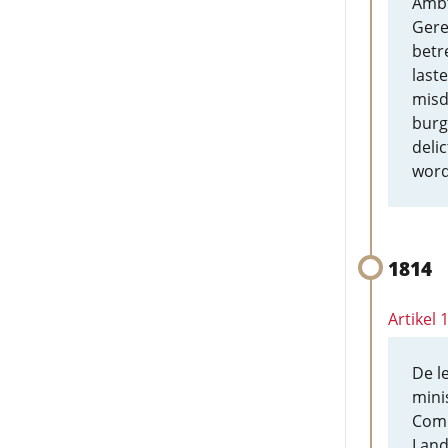
Ambt
Gere
betr
last
misd
burg
deli
word
1814
Artikel
De l
mini
Comm
Land