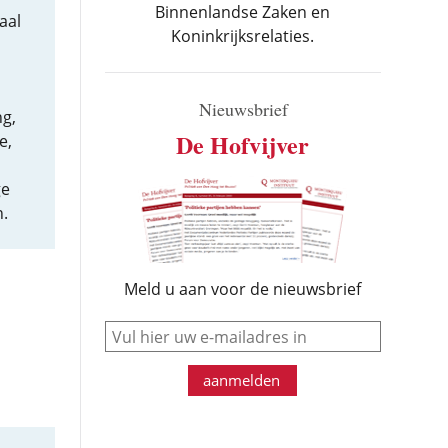
Binnenlandse Zaken en
aal
Koninkrijksrelaties.
Nieuwsbrief
ng,
De Hofvijver
e,
ge
.
Meld u aan voor de nieuwsbrief
e-mail
aanmelden