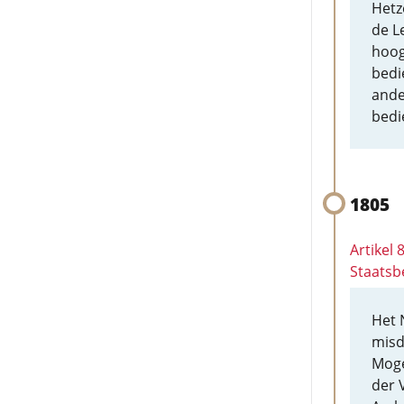
Hetz
de L
hoog
bedi
ande
bedi
1805
Artikel
Staatsb
Het 
misd
Moge
der 