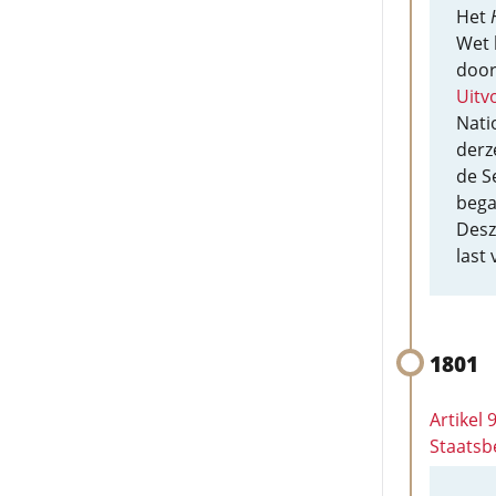
Het
Wet 
doo
Uitv
Nati
derz
de S
bega
Desz
last
1801
Artikel
Staatsb