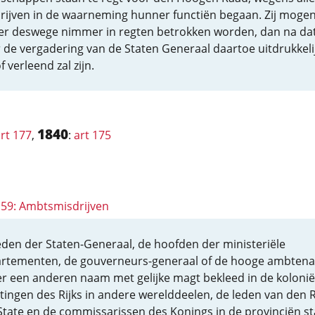
rijven in de waarneming hunner functiën begaan. Zij moge
er deswege nimmer in regten betrokken worden, dan na da
 de vergadering van de Staten Generaal daartoe uitdrukkeli
f verleend zal zijn.
1840
rt 177
,
:
art 175
 159: Ambtsmisdrijven
eden der Staten-Generaal, de hoofden der ministeriële
rtementen, de gouverneurs-generaal of de hooge ambten
r een anderen naam met gelijke magt bekleed in de kolonië
ttingen des Rijks in andere werelddeelen, de leden van den 
State en de commissarissen des Konings in de provinciën st