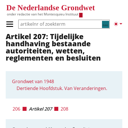
Overslaan en naar de inhoud gaan
De Nederlandse Grondwet
onder redactie van het
Montesquieu Instituut
Zoeken
Lichte
Primair menu tonen/verbergen
Artikel 207: Tijdelijke
Hoofdnavigatie
handhaving bestaande
autoriteiten, wetten,
reglementen en besluiten
Grondwet van 1948
Dertiende Hoofdstuk. Van Veranderingen.
206
Artikel 207
208