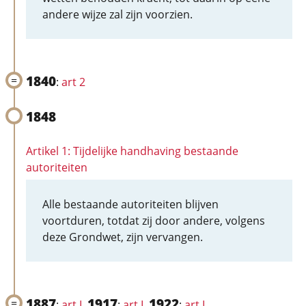
andere wijze zal zijn voorzien.
1840
:
art 2
1848
Artikel 1: Tijdelijke handhaving bestaande
autoriteiten
Alle bestaande autoriteiten blijven
voortduren, totdat zij door andere, volgens
deze Grondwet, zijn vervangen.
1887
1917
1922
:
art I
,
:
art I
,
:
art I