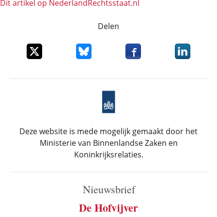
Dit artikel op NederlandRechts­staat.nl
Delen
Deel dit item op X
Deel dit item op Bluesky
Deel dit item op Faceboo
Deel dit it
Deze website is mede mogelijk gemaakt door het
Ministerie van Binnenlandse Zaken en
Koninkrijksrelaties.
Nieuwsbrief
De Hofvijver