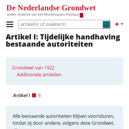
Overslaan en naar de inhoud gaan
De Nederlandse Grondwet
onder redactie van het
Montesquieu Instituut
Zoeken
Lichte
Primair menu tonen/verbergen
Artikel I: Tijdelijke handhaving
Hoofdnavigatie
bestaande autoriteiten
Grondwet van 1922
Additionele artikelen.
Artikel I
II
Alle bestaande autoriteiten blijven voortduren,
totdat zij door andere, volgens deze Grondwet,