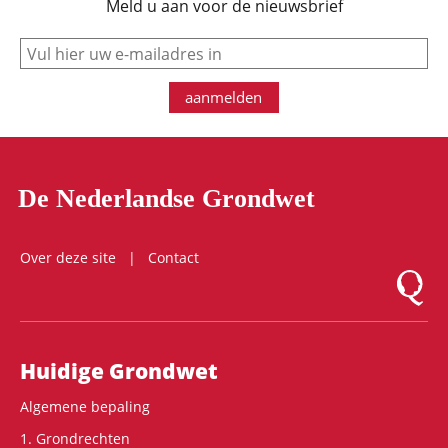
Meld u aan voor de nieuwsbrief
e-mail
aanmelden
De Nederlandse Grondwet
Over deze site
Contact
Logo Mon
Hoofdnavigatie
Huidige Grondwet
Algemene bepaling
1. Grondrechten