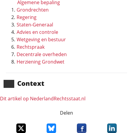
Algemene bepaling
Grondrechten
Regering
Staten-Generaal
Advies en controle
Wetgeving en bestuur
Rechtspraak
Decentrale overheden
Herziening Grondwet
Context
Dit artikel op NederlandRechts­staat.nl
Delen
Deel dit item op X
Deel dit item op Bluesky
Deel dit item op Faceboo
Deel dit it