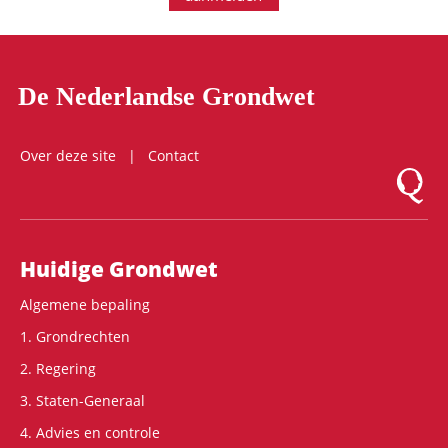
De Nederlandse Grondwet
Over deze site
Contact
Logo Mon
Hoofdnavigatie
Huidige Grondwet
Algemene bepaling
1. Grondrechten
2. Regering
3. Staten-Generaal
4. Advies en controle