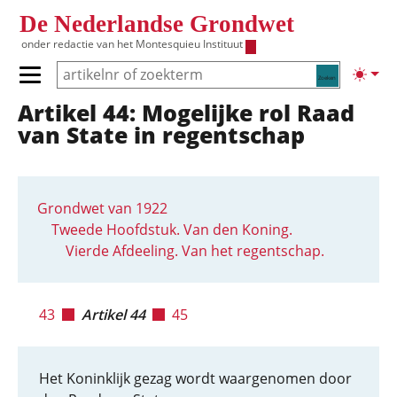
Overslaan en naar de inhoud gaan
De Nederlandse Grondwet
onder redactie van het
Montesquieu Instituut
Zoeken
Lichte
Primair menu tonen/verbergen
Artikel 44: Mogelijke rol Raad
Hoofdnavigatie
van State in regentschap
Grondwet van 1922
Tweede Hoofdstuk. Van den Koning.
Vierde Afdeeling. Van het regentschap.
43
Artikel 44
45
Het Koninklijk gezag wordt waargenomen door