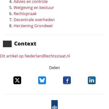
Advies en controle
Wetgeving en bestuur
Rechtspraak
Decentrale overheden
Herziening Grondwet
Context
Dit artikel op NederlandRechts­staat.nl
Delen
Deel dit item op X
Deel dit item op Bluesky
Deel dit item op Faceboo
Deel dit it