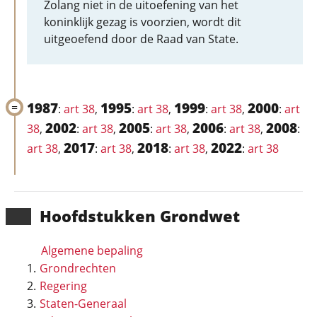
Zolang niet in de uitoefening van het
koninklijk gezag is voorzien, wordt dit
uitgeoefend door de Raad van State.
1987
1995
1999
2000
:
art 38
,
:
art 38
,
:
art 38
,
:
art
2002
2005
2006
2008
38
,
:
art 38
,
:
art 38
,
:
art 38
,
:
2017
2018
2022
art 38
,
:
art 38
,
:
art 38
,
:
art 38
Hoofd­stukken Grondwet
Algemene bepaling
Grondrechten
Regering
Staten-Generaal