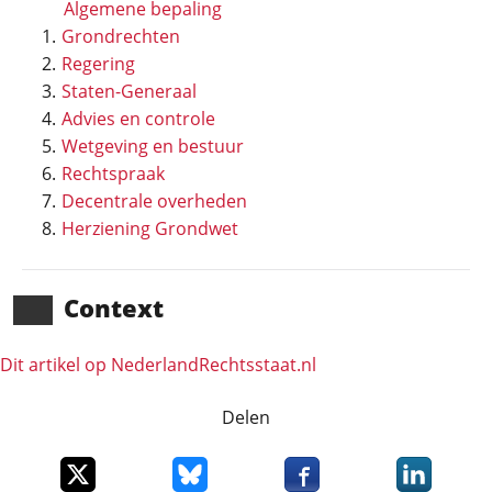
Algemene bepaling
Grondrechten
Regering
Staten-Generaal
Advies en controle
Wetgeving en bestuur
Rechtspraak
Decentrale overheden
Herziening Grondwet
Context
Dit artikel op NederlandRechts­staat.nl
Delen
Deel dit item op X
Deel dit item op Bluesky
Deel dit item op Faceboo
Deel dit it