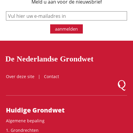
Meld u aan voor de nieuwsbrief
e-mail
aanmelden
De Nederlandse Grondwet
Over deze site
Contact
Logo Mon
Hoofdnavigatie
Huidige Grondwet
Algemene bepaling
1. Grondrechten