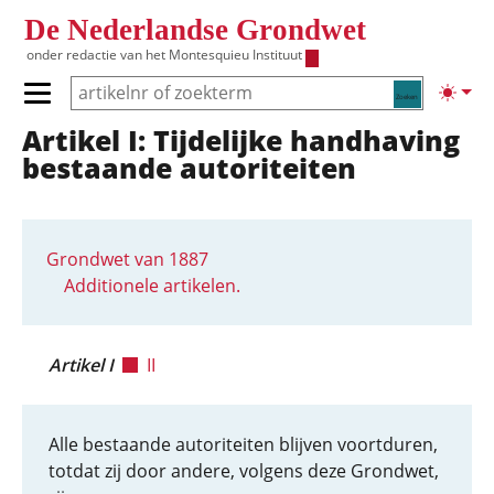
Overslaan en naar de inhoud gaan
De Nederlandse Grondwet
onder redactie van het
Montesquieu Instituut
Zoeken
Lichte
Primair menu tonen/verbergen
Artikel I: Tijdelijke handhaving
Hoofdnavigatie
bestaande autoriteiten
Grondwet van 1887
Additionele artikelen.
Artikel I
II
Alle bestaande autoriteiten blijven voortduren,
totdat zij door andere, volgens deze Grondwet,