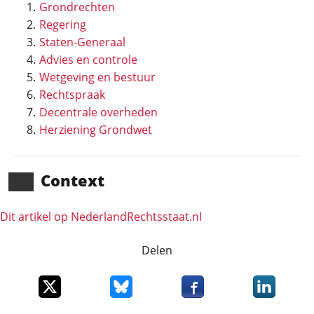
Grondrechten
Regering
Staten-Generaal
Advies en controle
Wetgeving en bestuur
Rechtspraak
Decentrale overheden
Herziening Grondwet
Context
Dit artikel op NederlandRechts­staat.nl
Delen
Deel dit item op X
Deel dit item op Bluesky
Deel dit item op Faceboo
Deel dit it