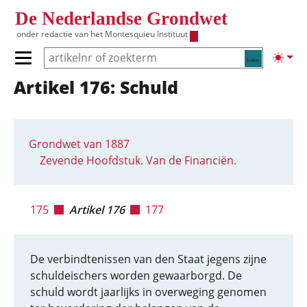
Overslaan en naar de inhoud gaan
De Nederlandse Grondwet
onder redactie van het
Montesquieu Instituut
Zoeken
Lichte
Primair menu tonen/verbergen
Artikel 176: Schuld
Hoofdnavigatie
Grondwet van 1887
Zevende Hoofdstuk. Van de Financiën.
175
Artikel 176
177
De verbindtenissen van den Staat jegens zijne
schuldeischers worden gewaarborgd. De
schuld wordt jaarlijks in overweging genomen