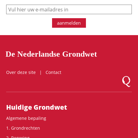
e-mail
aanmelden
De Nederlandse Grondwet
Over deze site
Contact
Logo Mon
Hoofdnavigatie
Huidige Grondwet
Algemene bepaling
1. Grondrechten
2. Regering