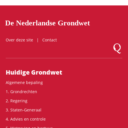
De Nederlandse Grondwet
Over deze site
Contact
Logo Mon
Hoofdnavigatie
Huidige Grondwet
Algemene bepaling
1. Grondrechten
2. Regering
3. Staten-Generaal
4. Advies en controle