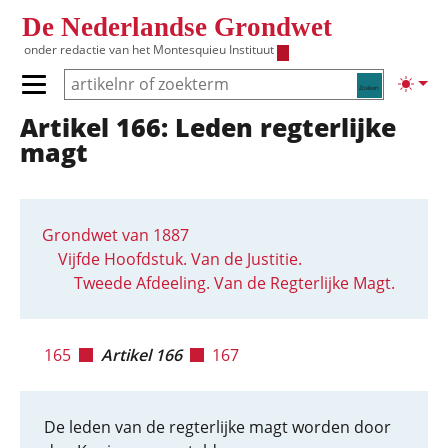
Overslaan en naar de inhoud gaan
De Nederlandse Grondwet
onder redactie van het
Montesquieu Instituut
Zoeken
Lichte
Primair menu tonen/verbergen
Artikel 166: Leden regterlijke
Hoofdnavigatie
magt
Grondwet van 1887
Vijfde Hoofdstuk. Van de Justitie.
Tweede Afdeeling. Van de Regterlijke Magt.
165
Artikel 166
167
De leden van de regterlijke magt worden door