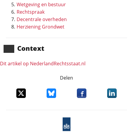
Wetgeving en bestuur
Rechtspraak
Decentrale overheden
Herziening Grondwet
Context
Dit artikel op NederlandRechts­staat.nl
Delen
Deel dit item op X
Deel dit item op Bluesky
Deel dit item op Faceboo
Deel dit it