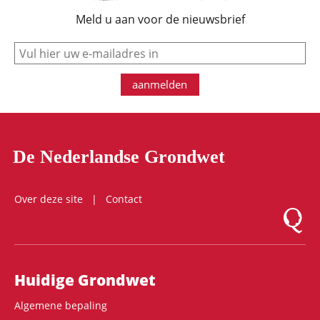
Meld u aan voor de nieuwsbrief
e-mail
aanmelden
De Nederlandse Grondwet
Over deze site
Contact
Logo Mon
Hoofdnavigatie
Huidige Grondwet
Algemene bepaling