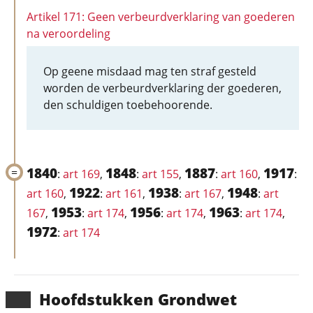
Artikel 171: Geen verbeurdverklaring van goederen
na veroordeling
Op geene misdaad mag ten straf gesteld
worden de verbeurdverklaring der goederen,
den schuldigen toebehoorende.
1840
1848
1887
1917
:
art 169
,
:
art 155
,
:
art 160
,
:
1922
1938
1948
art 160
,
:
art 161
,
:
art 167
,
:
art
1953
1956
1963
167
,
:
art 174
,
:
art 174
,
:
art 174
,
1972
:
art 174
Hoofd­stukken Grondwet