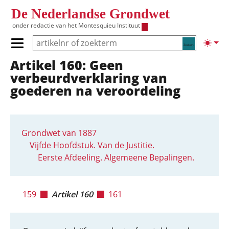
Overslaan en naar de inhoud gaan
De Nederlandse Grondwet
onder redactie van het
Montesquieu Instituut
Zoeken
Lichte
Primair menu tonen/verbergen
Artikel 160: Geen
Hoofdnavigatie
verbeurdverklaring van
goederen na veroordeling
Grondwet van 1887
Vijfde Hoofdstuk. Van de Justitie.
Eerste Afdeeling. Algemeene Bepalingen.
159
Artikel 160
161