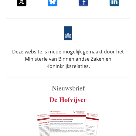
Deel dit item op X
Deel dit item op Bluesky
Deel dit item op Faceboo
Deel dit it
Deze website is mede mogelijk gemaakt door het
Ministerie van Binnenlandse Zaken en
Koninkrijksrelaties.
Nieuwsbrief
De Hofvijver