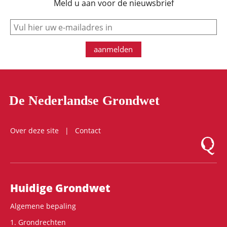
Meld u aan voor de nieuwsbrief
e-mail
aanmelden
De Nederlandse Grondwet
Over deze site
Contact
Logo Mon
Hoofdnavigatie
Huidige Grondwet
Algemene bepaling
1. Grondrechten