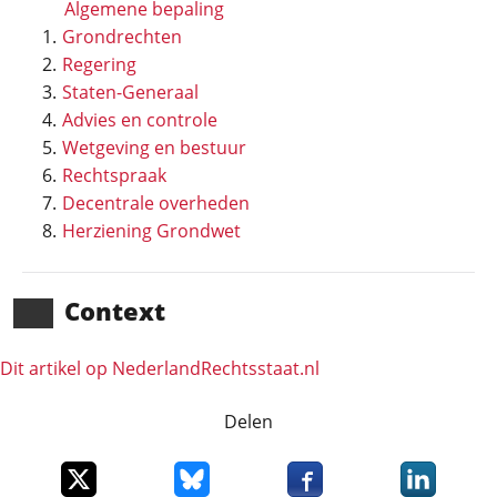
Algemene bepaling
Grondrechten
Regering
Staten-Generaal
Advies en controle
Wetgeving en bestuur
Rechtspraak
Decentrale overheden
Herziening Grondwet
Context
Dit artikel op NederlandRechts­staat.nl
Delen
Deel dit item op X
Deel dit item op Bluesky
Deel dit item op Faceboo
Deel dit it