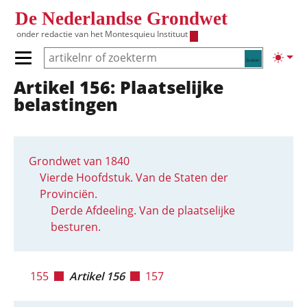
Overslaan en naar de inhoud gaan
De Nederlandse Grondwet
onder redactie van het
Montesquieu Instituut
Zoeken
Lichte
Primair menu tonen/verbergen
Artikel 156: Plaatselijke
Hoofdnavigatie
belastingen
Grondwet van 1840
Vierde Hoofdstuk. Van de Staten der
Provinciën.
Derde Afdeeling. Van de plaatselijke
besturen.
155
Artikel 156
157