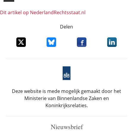
Dit artikel op NederlandRechts­staat.nl
Delen
Deel dit item op X
Deel dit item op Bluesky
Deel dit item op Faceboo
Deel dit it
Deze website is mede mogelijk gemaakt door het
Ministerie van Binnenlandse Zaken en
Koninkrijksrelaties.
Nieuwsbrief