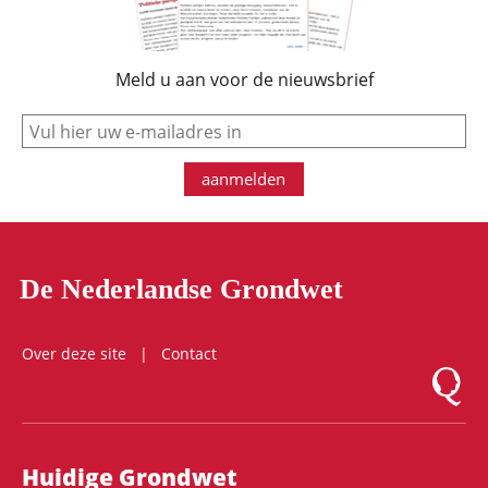
Meld u aan voor de nieuwsbrief
e-mail
aanmelden
De Nederlandse Grondwet
Over deze site
Contact
Logo Mon
Hoofdnavigatie
Huidige Grondwet