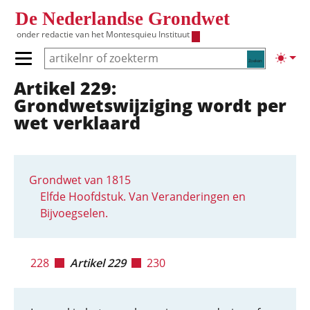
Overslaan en naar de inhoud gaan
De Nederlandse Grondwet
onder redactie van het
Montesquieu Instituut
Zoeken
Lichte
Primair menu tonen/verbergen
Artikel 229:
Hoofdnavigatie
Grondwetswijziging wordt per
wet verklaard
Grondwet van 1815
Elfde Hoofdstuk. Van Veranderingen en
Bijvoegselen.
228
Artikel 229
230