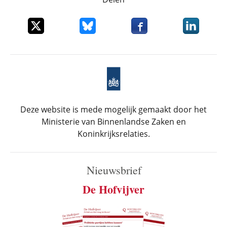
Deel dit item op X
Deel dit item op Bluesky
Deel dit item op Faceboo
Deel dit it
Deze website is mede mogelijk gemaakt door het
Ministerie van Binnenlandse Zaken en
Koninkrijksrelaties.
Nieuwsbrief
De Hofvijver