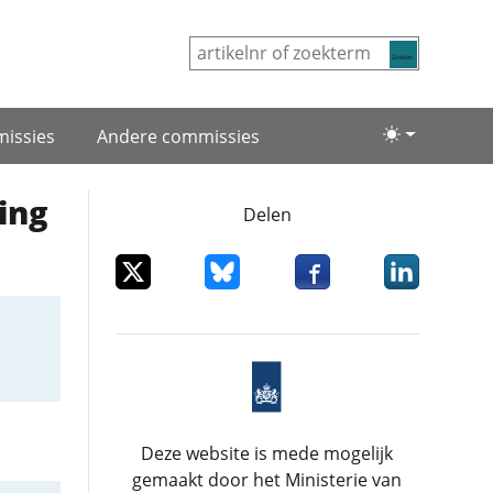
Zoeken
issies
Andere commissies
Lichte/donke
ing
Delen
Deel dit item op X
Deel dit item op Bluesky
Deel dit item op Facebo
Deel dit item
Deze website is mede mogelijk
gemaakt door het Ministerie van