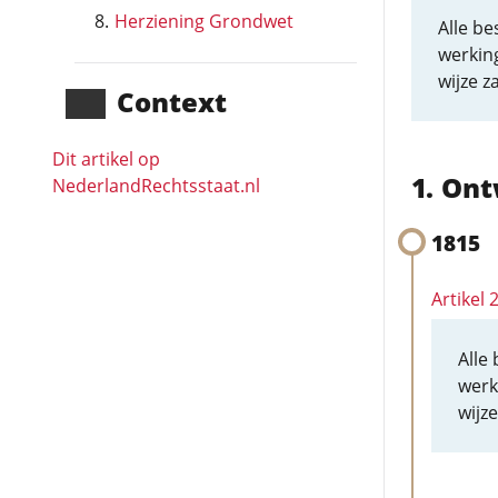
Herziening Grondwet
Alle be
werkin
wijze za
Context
Dit artikel op
Ont
NederlandRechts­staat.nl
1815
Artikel
Alle
werk
wijze