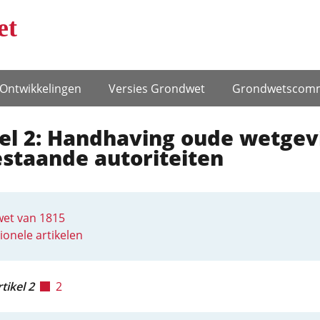
et
Ontwikke­lingen
Versies Grondwet
Grondwets­comm
kel 2: Handhaving oude wetgev
staande autoriteiten
et van 1815
ionele artikelen
tikel 2
2