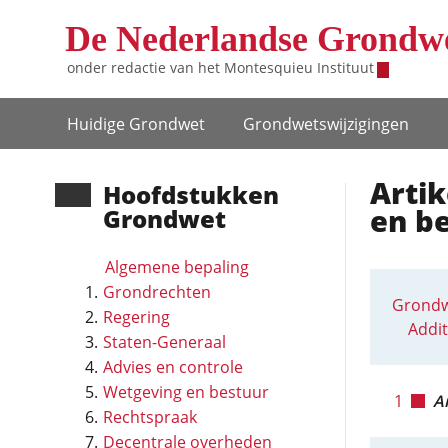
Overslaan en naar de inhoud gaan
De Nederlandse Grondw
onder redactie van het
Montesquieu Instituut
Hoofdnavigatie
Huidige Grondwet
Grondwets­wijzigingen
Arti
Hoofd­stukken
en be
Grondwet
Algemene bepaling
Grondrechten
Grondw
Regering
Addit
Staten-Generaal
Advies en controle
Wetgeving en bestuur
1
Ar
Rechtspraak
Decentrale overheden