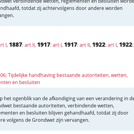
dwet verbindende wetten, reglementen en besluiten word
ndhaafd, totdat zij achtervolgens door andere worden
angen.
1887
1917
1917
1922
1922
rt I
,
:
art II
,
:
art I
,
:
art II
,
:
art I
,
206: Tijdelijke handhaving bestaande autoriteiten, wetten,
nten en besluiten
p het ogenblik van de afkondiging van een verandering in d
dwet bestaande autoriteiten, verbindende wetten,
ementen en besluiten blijven gehandhaafd, totdat zij door
re volgens de Grondwet zijn vervangen.