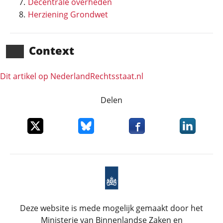
Decentrale overheden
Herziening Grondwet
Context
Dit artikel op NederlandRechts­staat.nl
Delen
Deel dit item op X
Deel dit item op Bluesky
Deel dit item op Faceboo
Deel dit it
Deze website is mede mogelijk gemaakt door het
Ministerie van Binnenlandse Zaken en