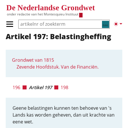
Overslaan en naar de inhoud gaan
De Nederlandse Grondwet
onder redactie van het
Montesquieu Instituut
Zoeken
Lichte
Primair menu tonen/verbergen
Artikel 197: Belastingheffing
Hoofdnavigatie
Grondwet van 1815
Zevende Hoofdstuk. Van de Financiën.
196
Artikel 197
198
Geene belastingen kunnen ten behoeve van 's
Lands kas worden geheven, dan uit krachte van
eene wet.