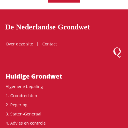
De Nederlandse Grondwet
Over deze site
Contact
Logo Mon
Hoofdnavigatie
Huidige Grondwet
Algemene bepaling
1. Grondrechten
2. Regering
3. Staten-Generaal
4. Advies en controle