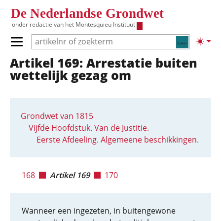
Overslaan en naar de inhoud gaan
De Nederlandse Grondwet
onder redactie van het
Montesquieu Instituut
Zoeken
Lichte
Primair menu tonen/verbergen
Artikel 169: Arrestatie buiten
Hoofdnavigatie
wettelijk gezag om
Grondwet van 1815
Vijfde Hoofdstuk. Van de Justitie.
Eerste Afdeeling. Algemeene beschikkingen.
168
Artikel 169
170
Wanneer een ingezeten, in buitengewone