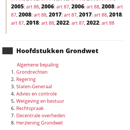
2005
2006
2006
2008
:
art 88
,
:
art 87
,
:
art 88
,
:
art
2008
2017
2017
2018
87
,
:
art 88
,
:
art 87
,
:
art 88
,
:
2018
2022
2022
art 87
,
:
art 88
,
:
art 87
,
:
art 88
Hoofd­stukken Grondwet
Algemene bepaling
Grondrechten
Regering
Staten-Generaal
Advies en controle
Wetgeving en bestuur
Rechtspraak
Decentrale overheden
Herziening Grondwet