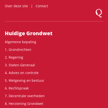
Over deze site
Contact
Logo Mon
Hoofdnavigatie
Huidige Grondwet
Algemene bepaling
1. Grondrechten
2. Regering
3. Staten-Generaal
4. Advies en controle
5. Wetgeving en bestuur
6. Rechtspraak
7. Decentrale overheden
8. Herziening Grondwet