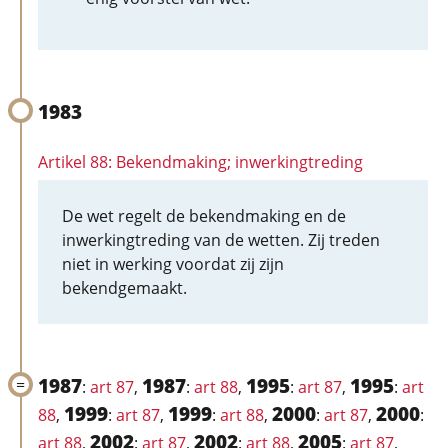
1983
Artikel 88: Bekendmaking; inwerkingtreding
De wet regelt de bekendmaking en de
inwerkingtreding van de wetten. Zij treden
niet in werking voordat zij zijn
bekendgemaakt.
1987
1987
1995
1995
:
art 87
,
:
art 88
,
:
art 87
,
:
art
1999
1999
2000
2000
88
,
:
art 87
,
:
art 88
,
:
art 87
,
:
2002
2002
2005
art 88
,
:
art 87
,
:
art 88
,
:
art 87
,