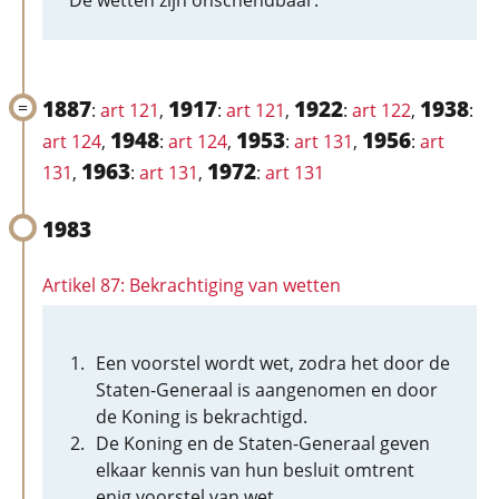
De wetten zijn onschendbaar.
1887
1917
1922
1938
:
art 121
,
:
art 121
,
:
art 122
,
:
1948
1953
1956
art 124
,
:
art 124
,
:
art 131
,
:
art
1963
1972
131
,
:
art 131
,
:
art 131
1983
Artikel 87: Bekrachtiging van wetten
Een voorstel wordt wet, zodra het door de
Staten-Generaal is aangenomen en door
de Koning is bekrachtigd.
De Koning en de Staten-Generaal geven
elkaar kennis van hun besluit omtrent
enig voorstel van wet.