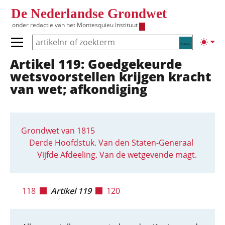
Overslaan en naar de inhoud gaan
De Nederlandse Grondwet
onder redactie van het
Montesquieu Instituut
Zoeken
Lichte
Primair menu tonen/verbergen
Artikel 119: Goedgekeurde
Hoofdnavigatie
wetsvoorstellen krijgen kracht
van wet; afkondiging
Grondwet van 1815
Derde Hoofdstuk. Van den Staten-Generaal
Vijfde Afdeeling. Van de wetgevende magt.
118
Artikel 119
120