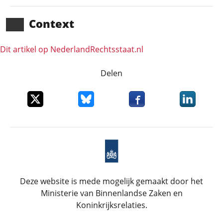
Context
Dit artikel op NederlandRechts­staat.nl
Delen
Deel dit item op X
Deel dit item op Bluesky
Deel dit item op Faceboo
Deel dit it
Deze website is mede mogelijk gemaakt door het
Ministerie van Binnenlandse Zaken en
Koninkrijksrelaties.