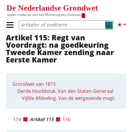
Overslaan en naar de inhoud gaan
De Nederlandse Grondwet
onder redactie van het
Montesquieu Instituut
Zoeken
Lichte
Primair menu tonen/verbergen
Artikel 115: Regt van
Hoofdnavigatie
Voordragt: na goedkeuring
Tweede Kamer zending naar
Eerste Kamer
Grondwet van 1815
Derde Hoofdstuk. Van den Staten-Generaal
Vijfde Afdeeling. Van de wetgevende magt.
114
Artikel 115
116