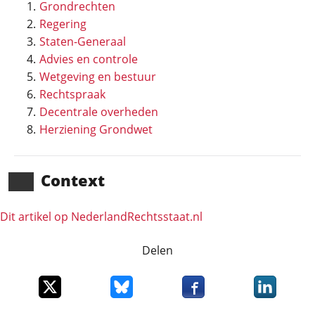
Grondrechten
Regering
Staten-Generaal
Advies en controle
Wetgeving en bestuur
Rechtspraak
Decentrale overheden
Herziening Grondwet
Context
Dit artikel op NederlandRechts­staat.nl
Delen
Deel dit item op X
Deel dit item op Bluesky
Deel dit item op Faceboo
Deel dit it