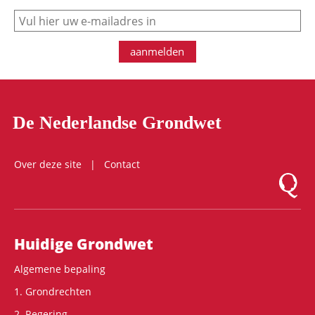
e-mail
aanmelden
De Nederlandse Grondwet
Over deze site
Contact
Logo Mon
Hoofdnavigatie
Huidige Grondwet
Algemene bepaling
1. Grondrechten
2. Regering