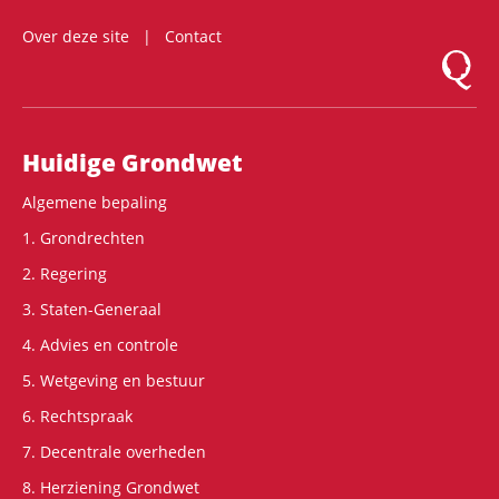
Over deze site
Contact
Logo Mon
Hoofdnavigatie
Huidige Grondwet
Algemene bepaling
1. Grondrechten
2. Regering
3. Staten-Generaal
4. Advies en controle
5. Wetgeving en bestuur
6. Rechtspraak
7. Decentrale overheden
8. Herziening Grondwet