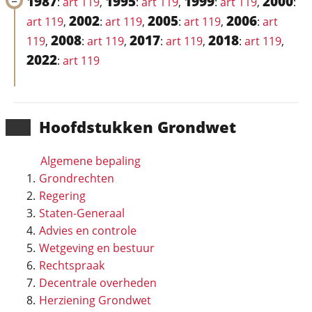
1987
1995
1999
2000
:
art 119
,
:
art 119
,
:
art 119
,
:
2002
2005
2006
art 119
,
:
art 119
,
:
art 119
,
:
art
2008
2017
2018
119
,
:
art 119
,
:
art 119
,
:
art 119
,
2022
:
art 119
Hoofd­stukken Grondwet
Algemene bepaling
Grondrechten
Regering
Staten-Generaal
Advies en controle
Wetgeving en bestuur
Rechtspraak
Decentrale overheden
Herziening Grondwet