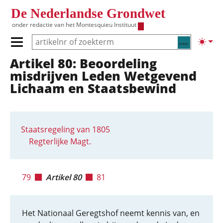
Overslaan en naar de inhoud gaan
De Nederlandse Grondwet
onder redactie van het
Montesquieu Instituut
Zoeken
Lichte
Primair menu tonen/verbergen
Artikel 80: Beoordeling
Hoofdnavigatie
misdrijven Leden Wetgevend
Lichaam en Staatsbewind
Staatsregeling van 1805
Regterlijke Magt.
79
Artikel 80
81
Het Nationaal Geregtshof neemt kennis van, en