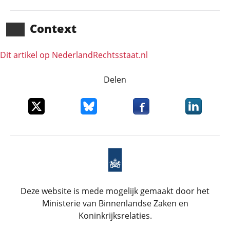
Context
Dit artikel op NederlandRechts­staat.nl
Delen
Deel dit item op X
Deel dit item op Bluesky
Deel dit item op Faceboo
Deel dit it
Deze website is mede mogelijk gemaakt door het
Ministerie van Binnenlandse Zaken en
Koninkrijksrelaties.