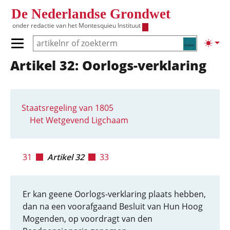
Overslaan en naar de inhoud gaan
De Nederlandse Grondwet
onder redactie van het
Montesquieu Instituut
Zoeken
Lichte
Primair menu tonen/verbergen
Artikel 32: Oorlogs-verklaring
Hoofdnavigatie
Staatsregeling van 1805
Het Wetgevend Ligchaam
31
Artikel 32
33
Er kan geene Oorlogs-verklaring plaats hebben,
dan na een voorafgaand Besluit van Hun Hoog
Mogenden, op voordragt van den