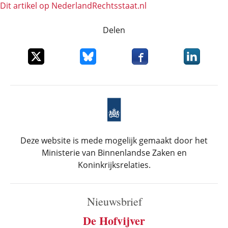
Dit artikel op NederlandRechts­staat.nl
Delen
Deel dit item op X
Deel dit item op Bluesky
Deel dit item op Faceboo
Deel dit it
Deze website is mede mogelijk gemaakt door het
Ministerie van Binnenlandse Zaken en
Koninkrijksrelaties.
Nieuwsbrief
De Hofvijver