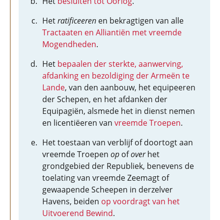
Het
besluiten tot Oorlog
.
Het
ratificeeren
en bekragtigen van alle
Tractaaten en Alliantiën met vreemde
Mogendheden
.
Het
bepaalen der sterkte, aanwerving,
afdanking en bezoldiging der Armeën te
Lande
, van den aanbouw, het equipeeren
der Schepen, en het afdanken der
Equipagiën, alsmede het in dienst nemen
en licentiëeren van
vreemde Troepen
.
Het toestaan van verblijf of doortogt aan
vreemde Troepen
op
of
over
het
grondgebied der Republiek, benevens de
toelating van vreemde Zeemagt of
gewaapende Scheepen in derzelver
Havens, beiden
op voordragt van het
Uitvoerend Bewind
.