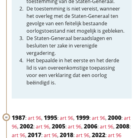
toestemming van de Staten-Generaal.
De toestemming is niet vereist, wanneer
het overleg met de Staten-Generaal ten
gevolge van een feitelijk bestaande
oorlogstoestand niet mogelijk is gebleken.
De Staten-Generaal beraadslagen en
besluiten ter zake in verenigde
vergadering.
Het bepaalde in het eerste en het derde
lid is van overeenkomstige toepassing
voor een verklaring dat een oorlog
beëindigd is.
1987
1995
1999
2000
:
art 96
,
:
art 96
,
:
art 96
,
:
art
2002
2005
2006
2008
96
,
:
art 96
,
:
art 96
,
:
art 96
,
:
2017
2018
2022
art 96
,
:
art 96
,
:
art 96
,
:
art 96