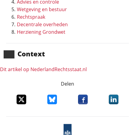
Advies en controle
Wetgeving en bestuur
Rechtspraak
Decentrale overheden
Herziening Grondwet
Context
Dit artikel op NederlandRechts­staat.nl
Delen
Deel dit item op X
Deel dit item op Bluesky
Deel dit item op Faceboo
Deel dit it