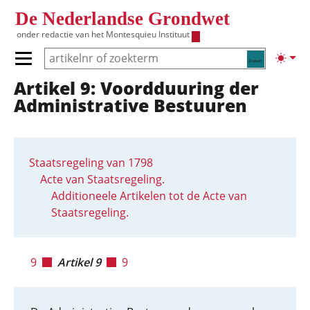
Overslaan en naar de inhoud gaan
De Nederlandse Grondwet
onder redactie van het
Montesquieu Instituut
Zoeken
Lichte
Primair menu tonen/verbergen
Artikel 9: Voordduuring der
Hoofdnavigatie
Administrative Bestuuren
Staatsregeling van 1798
Acte van Staatsregeling.
Additioneele Artikelen tot de Acte van
Staatsregeling.
9
Artikel 9
9