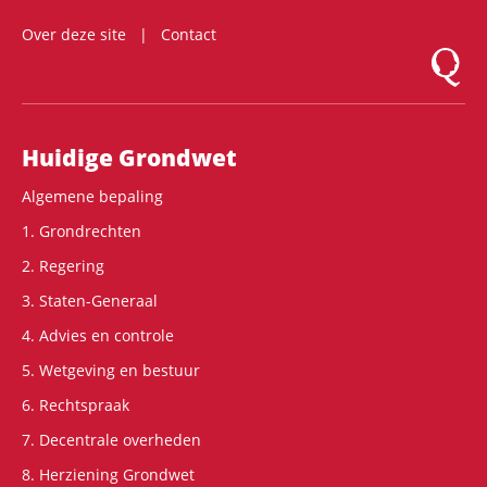
Over deze site
Contact
Logo Mon
Hoofdnavigatie
Huidige Grondwet
Algemene bepaling
1. Grondrechten
2. Regering
3. Staten-Generaal
4. Advies en controle
5. Wetgeving en bestuur
6. Rechtspraak
7. Decentrale overheden
8. Herziening Grondwet