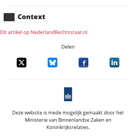
Context
Dit artikel op NederlandRechts­staat.nl
Delen
Deel dit item op X
Deel dit item op Bluesky
Deel dit item op Faceboo
Deel dit it
Deze website is mede mogelijk gemaakt door het
Ministerie van Binnenlandse Zaken en
Koninkrijksrelaties.