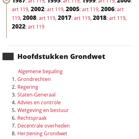
1987
1995
1999
2000
:
art 119
,
:
art 119
,
:
art 119
,
:
2002
2005
2006
art 119
,
:
art 119
,
:
art 119
,
:
art
2008
2017
2018
119
,
:
art 119
,
:
art 119
,
:
art 119
,
2022
:
art 119
Hoofd­stukken Grondwet
Algemene bepaling
Grondrechten
Regering
Staten-Generaal
Advies en controle
Wetgeving en bestuur
Rechtspraak
Decentrale overheden
Herziening Grondwet