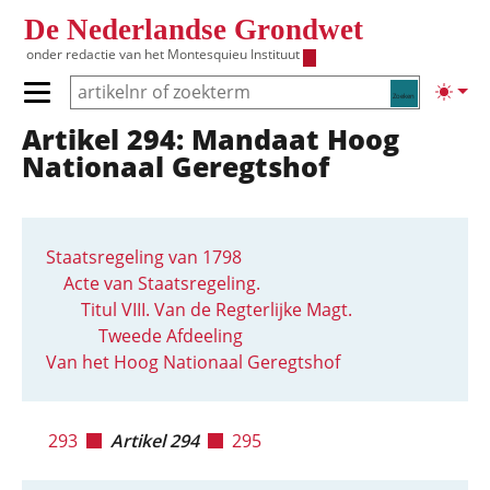
Overslaan en naar de inhoud gaan
De Nederlandse Grondwet
onder redactie van het
Montesquieu Instituut
Zoeken
Lichte
Primair menu tonen/verbergen
Artikel 294: Mandaat Hoog
Hoofdnavigatie
Nationaal Geregtshof
Staatsregeling van 1798
Acte van Staatsregeling.
Titul VIII. Van de Regterlijke Magt.
Tweede Afdeeling
Van het Hoog Nationaal Geregtshof
293
Artikel 294
295